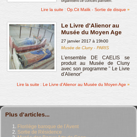
organisent ce concert parisien.
Lire la suite : Op.Cit Malik - Sortie de disque
Le Livre d'Alienor au
Musée du Moyen Age
27 janvier 2017 à 19h00
Musée de Cluny - PARIS
L'ensemble DE CAELIS se
produit au Musée de Cluny
avec son programme " Le Livre
d'Alienor"
Lire la suite : Le Livre d'Alienor au Musée du Moyen Age
Plus d'articles...
Florilège baroque de l'Avent
Sortie de Résidence